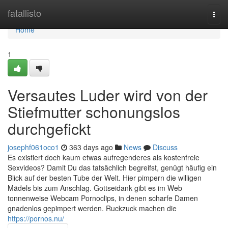
Home
fatallisto
Togg
navi
Home
1
Versautes Luder wird von der
Stiefmutter schonungslos
durchgefickt
josephf061oco1
363 days ago
News
Discuss
Es existiert doch kaum etwas aufregenderes als kostenfreie
Sexvideos? Damit Du das tatsächlich begreifst, genügt häufig ein
Blick auf der besten Tube der Welt. Hier pimpern die willigen
Mädels bis zum Anschlag. Gottseidank gibt es im Web
tonnenweise Webcam Pornoclips, in denen scharfe Damen
gnadenlos gepimpert werden. Ruckzuck machen die
https://pornos.nu/