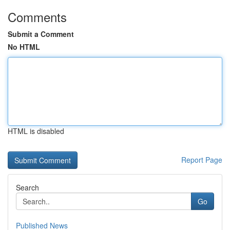
Comments
Submit a Comment
No HTML
HTML is disabled
Report Page
Search
Go
Published News