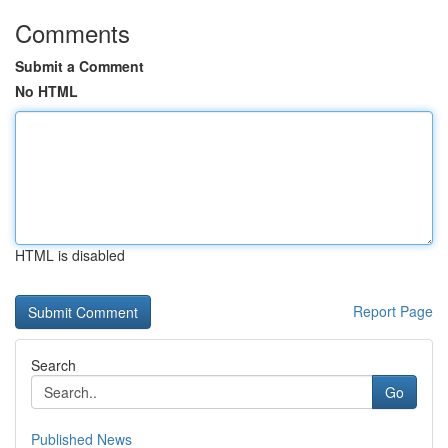
Comments
Submit a Comment
No HTML
HTML is disabled
Report Page
Search
Go
Published News