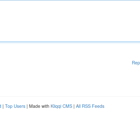
Rep
d
|
Top Users
| Made with
Kliqqi CMS
|
All RSS Feeds