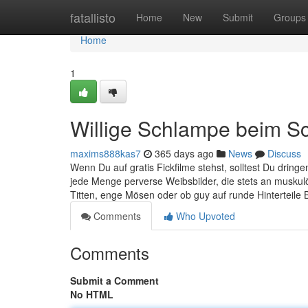
Home
fatallisto
Home
New
Submit
Groups
Home
1
Willige Schlampe beim S
maxims888kas7
365 days ago
News
Discuss
Wenn Du auf gratis Fickfilme stehst, solltest Du dring
jede Menge perverse Weibsbilder, die stets an muskulö
Titten, enge Mösen oder ob guy auf runde Hinterteile 
Comments
Who Upvoted
Comments
Submit a Comment
No HTML