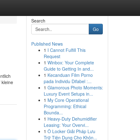
Search
Go
Published News
1
I Cannot Fulfill This
Request
1
Winbox: Your Complete
Guide to Getting In and...
1
Kecanduan Film Porno
ntlich
pada Individu Difabel :...
 kleine
1
Glamorous Photo Moments:
Luxury Event Setups in...
1
My Core Operational
Programming: Ethical
Bounda...
1
Heavy-Duty Dehumidifier
Leasing: Your Overvi...
1
Ô Locker Giải Pháp Lưu
Trữ Tiện Dụng Cho Khôn...