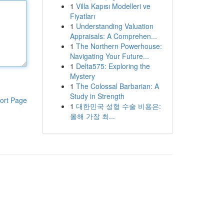
1
Villa Kapısı Modelleri ve
Fiyatları
1
Understanding Valuation
Appraisals: A Comprehen...
1
The Northern Powerhouse:
Navigating Your Future...
1
Delta575: Exploring the
Mystery
1
The Colossal Barbarian: A
Study in Strength
ort Page
1
대한민국 성형 수술 비용은:
올해 가장 최...